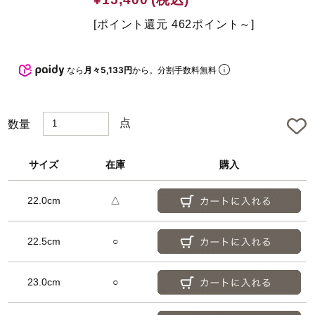
t
e
[ポイント還元 462ポイント～]
d
なら
月々5,133円
から。分割手数料無料
点
数量
サイズ
在庫
購入
22.0cm
△
22.5cm
○
23.0cm
○