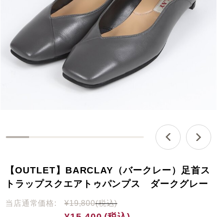
0
%
c
【OUTLET】BARCLAY（バークレー）足首ス
o
m
トラップスクエアトゥパンプス ダークグレー
p
l
当店通常価格:
¥19,800
(税込)
e
¥15,400
(税込)