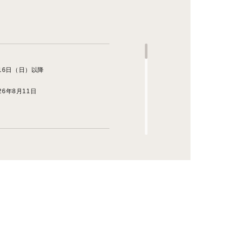
16日（日）以降
6年8月11日
。
在クーポンが適用さ