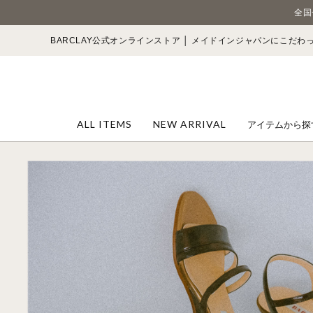
全国
BARCLAY公式オンラインストア │ メイドインジャパンにこだ
ALL ITEMS
NEW ARRIVAL
アイテムから探
パンプス
カジュアルシ
サンダル
スニーカー
レインシュー