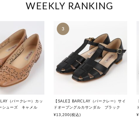
AY公式オンラインストアの商品のお届けと、お問い合わせについて】
WEEKLY RANKING
4月28日（火）以降のご注文の商品につきましては、2026年5月7日（木）以降
2026年5月7日（木）まで、お問い合わせ電話窓口は休業とさせて頂きます。2026
つきましては、2026年5月7日（木）以降に順次対応させて頂きます。
、ご理解頂きますようお願い申し上げます。
せサービス終了について】
1月31日（土）をもちまして【店舗への商品のお取り寄せサービス】を終了いた
をお掛け致しますが、ご理解頂きますようお願い申し上げます。
RCLAY公式オンラインストアの商品のお届けと、お問い合わせについて】
12月23日（火）以降のご注文の商品につきましては、2026年1月4日（日）以
RCLAY（バークレー）カッ
【SALE】BARCLAY（バークレー）サイ
ーシューズ キャメル
ドオープングルカサンダル ブラック
¥13,200
(税込)
¥
）～2026年1月5日（月）まで、お問い合わせ電話窓口は休業とさせて頂きます。
）以降のメールお問い合わせにつきましては、2026年1月4日（日）以降に順次対
、ご理解頂きますようお願い申し上げます。