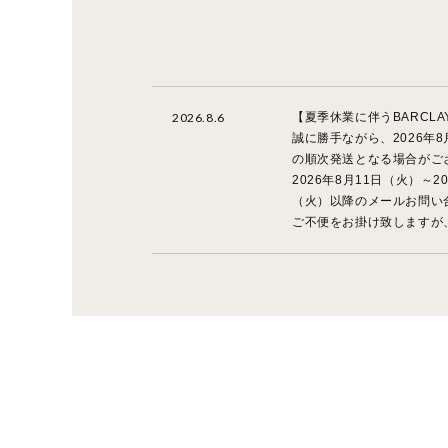
2026.8.6
【夏季休業に伴うBARCL
誠に勝手ながら、2026年
の順次発送となる場合がご
2026年8月11日（火）～
（火）以降のメールお問い合
ご不便をお掛け致しますが
2026.5.15
【システムエラーによるク
2026年5月15から開始
れない状況となっておりま
ご迷惑をお掛けしておりま
本日11時に復旧予定とし
ご不便をお掛け致しますが