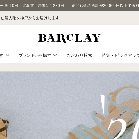
一律660円（北海道、沖縄は1,230円） 商品代金の合計が20,000円以上で送
わった婦人靴を神戸からお届けします
こだわり検索
特集・ピックアッ
す
ブランドから探す
BARCLAY
ューズ
VITA NOVA
WITH WIDTH
KISCO
ズ
KISCO MEN'S