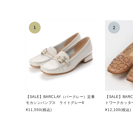
2026.4.24
【GW休暇に伴うBARCL
誠に勝手ながら、2026年
場合がございます。
2026年5月1日（金）～
以降のメールお問い合わせに
ご不便をお掛け致しますが
2026.1.31
【店舗への商品のお取り寄
誠に勝手ながら、2026年
予めご了承ください。
突然のご案内となりご不便
2025.12.22
【年末年始休暇に伴うBA
誠に勝手ながら、2025年
【SALE】BARCLAY（バークレー）定番
【SALE】BA
場合がございます。
モカシンパンプス ライトグレー6
トワークカッタ
予めご了承ください。
¥11,550
(税込)
¥12,100
(税込)
2025年12月26日（金
2025年12月26日（金
ご不便をお掛け致しますが