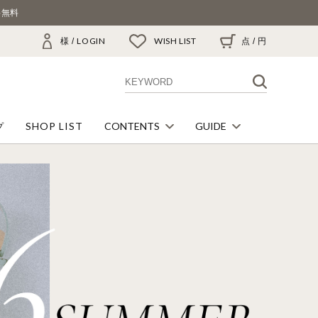
料無料
LOGIN
WISH LIST
様 /
点
/
円
SHOP LIST
CONTENTS
GUIDE
プ
BARCLAYのこだわり
ご利用ガイド
革を知る
配送・送料について
足にあった靴の選び方
お支払い方法について
会員システムについて
返品・交換について