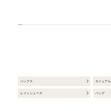
0
%
c
o
m
p
l
e
t
e
d
パンプス
カジュアル
レインシューズ
バッグ