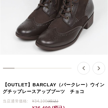
0
%
c
【OUTLET】BARCLAY（バークレー）ウイン
o
m
グチップレースアップブーツ チョコ
p
l
当店通常価格:
¥34,100
(税込)
e
¥26,400
(税込)