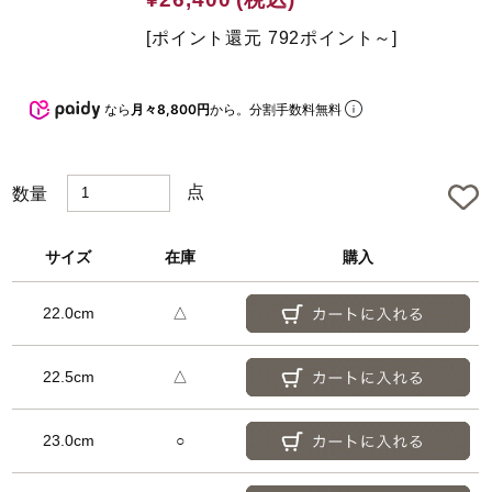
t
e
[ポイント還元 792ポイント～]
d
なら
月々8,800円
から。分割手数料無料
点
数量
サイズ
在庫
購入
22.0cm
△
22.5cm
△
23.0cm
○