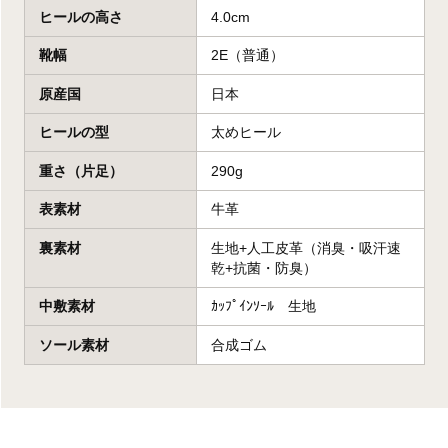
ヒールの高さ
4.0cm
靴幅
2E（普通）
原産国
日本
ヒールの型
太めヒール
重さ（片足）
290g
表素材
牛革
裏素材
生地+人工皮革（消臭・吸汗速
乾+抗菌・防臭）
中敷素材
ｶｯﾌﾟｲﾝｿｰﾙ 生地
ソール素材
合成ゴム