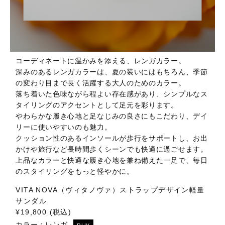
コーディネートに温かみを添える、レンガカラー。
深みのあるレンガカラーは、夏の装いにはもちろん、季節
の変わり目まで長く活躍する大人のためのカラー。
落ち着いた色味ながら程よい存在感があり、シンプルなス
タイリングのアクセントとして足元を彩ります。
やわらかな履き心地と足なじみの良さにもこだわり、デイ
リーに使いやすいのも魅力。
クッション性のあるインソールが歩行をサポートし、お出
かけや旅行など長時間歩くシーンでも快適に過ごせます。
上品なカラーと快適な履き心地を兼ね備えた一足で、毎日
のスタイリングをもっと軽やかに。
VITA NOVA（ヴィタノヴァ）ストラップデザイン軽量
サンダル
¥19,800 (税込)
カラー：
レンガ
BUY