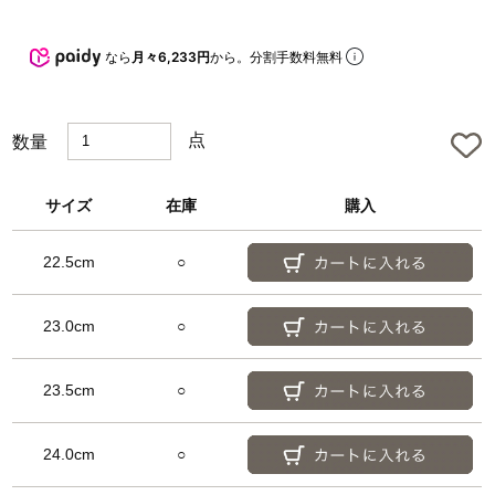
e
d
なら
月々6,233円
から。分割手数料無料
点
数量
サイズ
在庫
購入
22.5cm
○
23.0cm
○
23.5cm
○
24.0cm
○