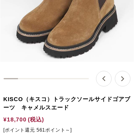
0
%
c
KISCO（キスコ）トラックソールサイドゴアブ
o
m
ーツ キャメルスエード
p
l
¥18,700
(税込)
e
t
[ポイント還元 561ポイント～]