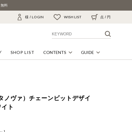
料無料
LOGIN
WISH LIST
様 /
点
/
円
SHOP LIST
CONTENTS
GUIDE
プ
BARCLAYのこだわり
ご利用ガイド
革を知る
配送・送料について
ヴィタノヴァ）チェーンビットデザイ
足にあった靴の選び方
お支払い方法について
ワイト
会員システムについて
返品・交換について
～]