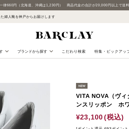
一律660円（北海道、沖縄は1,230円） 商品代金の合計が20,000円以上で送
わった婦人靴を神戸からお届けします
こだわり検索
特集・ピックアッ
す
ブランドから探す
BARCLAY
ューズ
VITA NOVA
VITA NOVA（
WITH WIDTH
ンスリッポン ホ
KISCO
¥23,100
(税込)
ズ
KISCO MEN'S
[ポイント還元 693ポイント