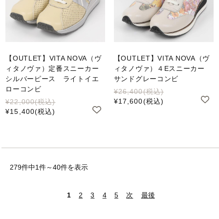
【OUTLET】VITA NOVA（ヴ
【OUTLET】VITA NOVA（ヴ
ィタノヴァ）定番スニーカー
ィタノヴァ）４Eスニーカー
シルバーピース ライトイエ
サンドグレーコンビ
ローコンビ
¥26,400
(税込)
¥17,600
(税込)
¥22,000
(税込)
¥15,400
(税込)
279件中1件～40件を表示
1
2
3
4
5
次
最後