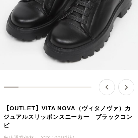
0
%
c
【OUTLET】VITA NOVA（ヴィタノヴァ）カ
o
m
ジュアルスリッポンスニーカー ブラックコン
p
ビ
l
e
当店通常価格:
¥23,100
(税込)