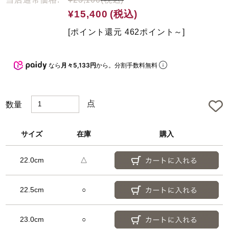
t
e
¥15,400
(税込)
d
[ポイント還元 462ポイント～]
なら
月々5,133円
から。分割手数料無料
点
数量
サイズ
在庫
購入
22.0cm
△
22.5cm
○
23.0cm
○