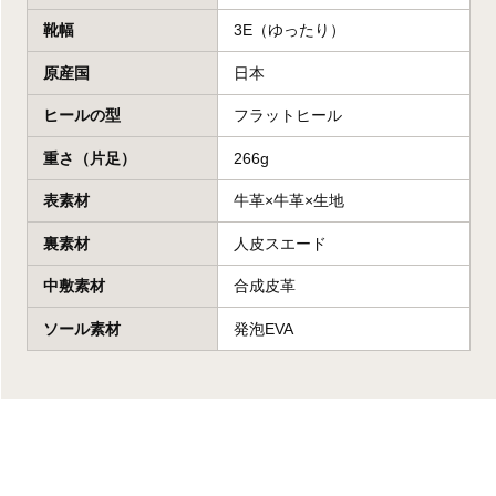
靴幅
3E（ゆったり）
原産国
日本
ヒールの型
フラットヒール
重さ（片足）
266g
表素材
牛革×牛革×生地
裏素材
人皮スエード
中敷素材
合成皮革
ソール素材
発泡EVA