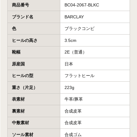
商品番号
BC04-2067-BLKC
ブランド名
BARCLAY
色
ブラックコンビ
ヒールの高さ
3.5cm
靴幅
2E（普通）
原産国
日本
ヒールの型
フラットヒール
重さ（片足）
223g
表素材
牛革/豚革
裏素材
合成皮革
中敷素材
合成皮革
ソール素材
合成ゴム