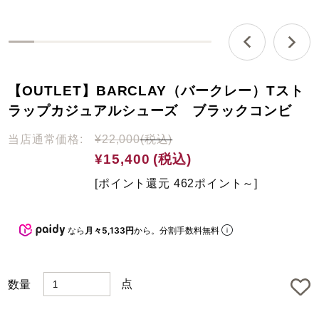
0
%
c
【OUTLET】BARCLAY（バークレー）Tスト
o
m
ラップカジュアルシューズ ブラックコンビ
p
l
当店通常価格:
¥22,000
(税込)
e
¥15,400
(税込)
t
e
[ポイント還元 462ポイント～]
d
なら
月々5,133円
から。分割手数料無料
点
数量