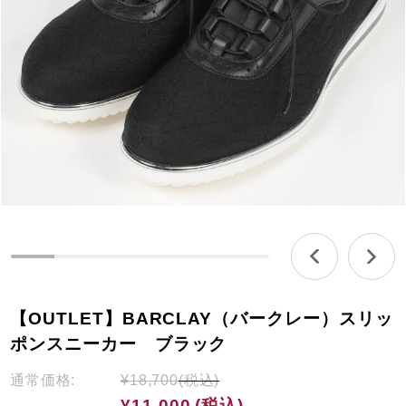
0
%
c
【OUTLET】BARCLAY（バークレー）スリッ
o
m
ポンスニーカー ブラック
p
l
通常価格:
¥18,700
(税込)
e
¥11,000
(税込)