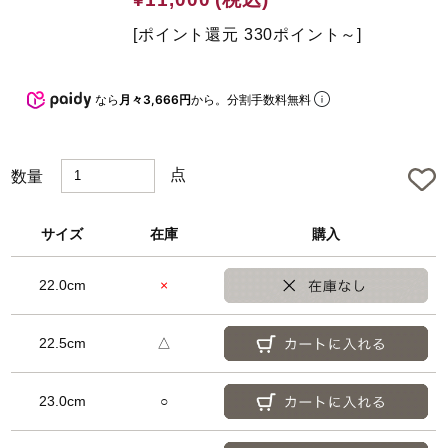
t
e
[ポイント還元 330ポイント～]
d
なら
月々3,666円
から。分割手数料無料
点
数量
サイズ
在庫
購入
22.0cm
×
22.5cm
△
23.0cm
○