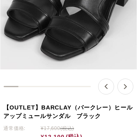
0
%
c
【OUTLET】BARCLAY（バークレー）ヒール
o
m
アップミュールサンダル ブラック
p
l
通常価格:
¥17,600
(税込)
e
¥12,100
(税込)