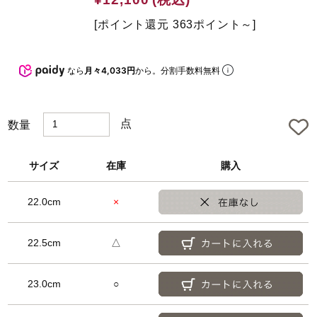
t
e
[ポイント還元 363ポイント～]
d
なら
月々4,033円
から。分割手数料無料
点
数量
サイズ
在庫
購入
22.0cm
×
22.5cm
△
23.0cm
○