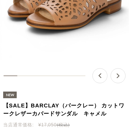
0
%
c
o
m
【SALE】BARCLAY（バークレー） カットワ
p
l
ークレザーカバードサンダル キャメル
e
t
当店通常価格:
¥17,050
(税込)