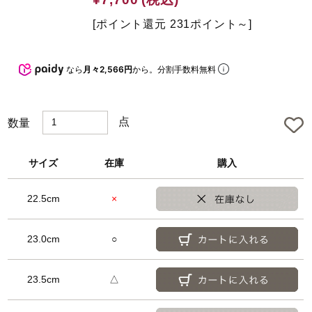
t
e
[ポイント還元 231ポイント～]
d
なら
月々2,566円
から。分割手数料無料
点
数量
サイズ
在庫
購入
22.5cm
×
23.0cm
○
23.5cm
△