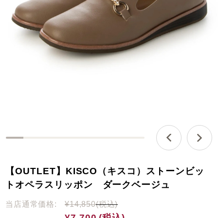
0
%
c
【OUTLET】KISCO（キスコ）ストーンビッ
o
m
トオペラスリッポン ダークベージュ
p
l
当店通常価格:
¥14,850
(税込)
e
¥7,700
(税込)