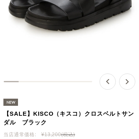
0
%
c
o
m
【SALE】KISCO（キスコ）クロスベルトサン
p
l
ダル ブラック
e
t
当店通常価格:
¥13,200
(税込)