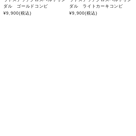
ダル ゴールドコンビ
ダル ライトカーキコンビ
¥9,900
(税込)
¥9,900
(税込)
【SALE】KISCO（キスコ）ア
【SALE】KISCO（キスコ）軽
ウトステッチクロスサンダル
量カジュアルサンダル ブラッ
ブラック
ク
¥11,000
(税込)
¥8,800
(税込)