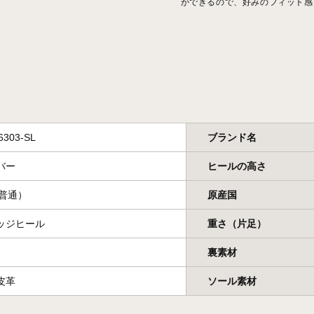
ができるので、好みのフィット感
6303-SL
ブランド名
バー
ヒールの高さ
（普通）
原産国
ッジヒール
重さ（片足）
裏素材
皮革
ソール素材