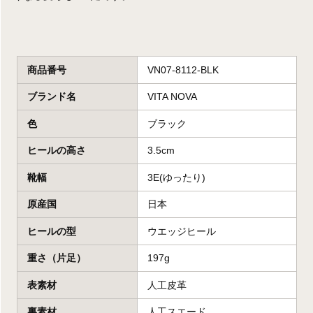
商品番号
VN07-8112-BLK
ブランド名
VITA NOVA
色
ブラック
ヒールの高さ
3.5cm
靴幅
3E(ゆったり)
原産国
日本
ヒールの型
ウエッジヒール
重さ（片足）
197g
表素材
人工皮革
裏素材
人工スエード