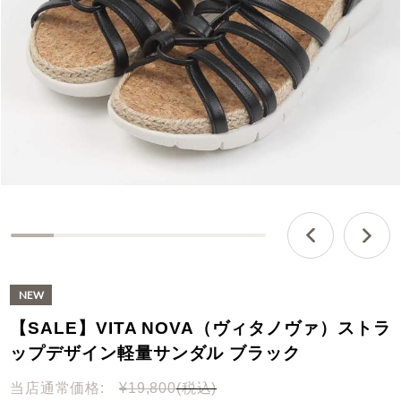
0
%
c
o
m
【SALE】VITA NOVA（ヴィタノヴァ）ストラ
p
l
ップデザイン軽量サンダル ブラック
e
t
当店通常価格:
¥19,800
(税込)