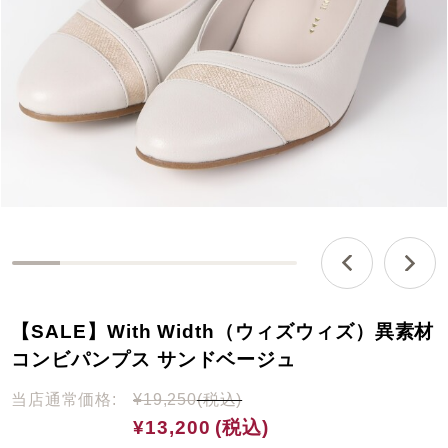
0
%
c
【SALE】With Width（ウィズウィズ）異素材
o
m
コンビパンプス サンドベージュ
p
l
当店通常価格:
¥19,250
(税込)
e
¥13,200
(税込)
t