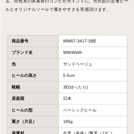
る、同色系の異素材のコンビがポイントに。売れ筋の定番ヒー
ルとオリジナルソールで履きやすさを実感頂けます。
商品番号
WW07-3417-SBE
ブランド名
WithWidth
色
サンドベージュ
ヒールの高さ
5.5cm
靴幅
3E(ゆったり)
原産国
日本
ヒールの型
ベーシックヒール
重さ（片足）
185g
表素材
牛革（本体）/豚革（ｺﾝﾋﾞ）