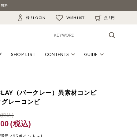
料無料
LOGIN
WISH LIST
様 /
点
/
円
SHOP LIST
CONTENTS
GUIDE
プ
BARCLAYのこだわり
ご利用ガイド
革を知る
配送・送料について
RCLAY（バークレー）異素材コンビ
クグレーコンビ
足にあった靴の選び方
お支払い方法について
会員システムについて
(税込)
500
(税込)
返品・交換について
還元 495ポイント～]