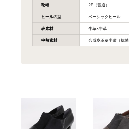
靴幅
2E（普通）
ヒールの型
ベーシックヒール
表素材
牛革×牛革
中敷素材
合成皮革※半敷（抗菌