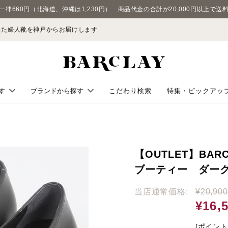
一律660円（北海道、沖縄は1,230円） 商品代金の合計が20,000円以上で送
わった婦人靴を神戸からお届けします
こだわり検索
特集・ピックアッ
す
ブランドから探す
BARCLAY
ューズ
VITA NOVA
【OUTLET】BA
ブーティー ダー
WITH WIDTH
当店通常価格:
¥20,900
KISCO
¥16,
ズ
KISCO MEN'S
[ポイント