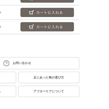
○
○
足にあった靴の選び方
れ
アフターケアについて