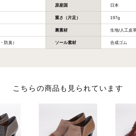
原産国
日本
重さ（片足）
197g
裏素材
生地/人工皮
・防臭）
ソール素材
合成ゴム
こちらの商品も見られています