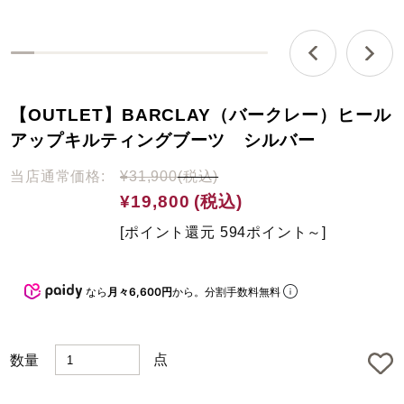
0
%
c
【OUTLET】BARCLAY（バークレー）ヒール
o
m
アップキルティングブーツ シルバー
p
l
当店通常価格:
¥31,900
(税込)
e
¥19,800
(税込)
t
e
[ポイント還元 594ポイント～]
d
なら
月々6,600円
から。分割手数料無料
点
数量