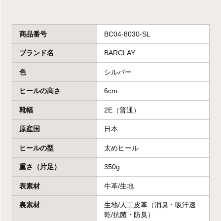
商品番号
BC04-8030-SL
ブランド名
BARCLAY
色
シルバー
ヒールの高さ
6cm
靴幅
2E（普通）
原産国
日本
ヒールの型
太めヒール
重さ（片足）
350g
表素材
牛革/生地
裏素材
生地/人工皮革（消臭・吸汗速
乾/抗菌・防臭）